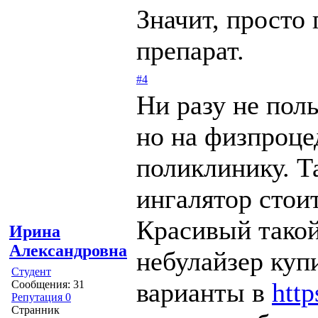
Значит, просто
препарат.
#4
Ни разу не пол
но на физпроце
поликлинику. Т
ингалятор стоит
Красивый такой
Ирина
Александровна
небулайзер куп
Студент
варианты в
htt
Сообщения: 31
Репутация 0
Странник