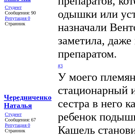
препаратов, ко
Студент
одышки или уст
Сообщения: 90
Репутация 0
назначали Вент
Странник
заметила, даже
препаратом.
#3
У моего племя
стационарный и
Чередниченко
сестра в него к
Наталья
ребенок подыш
Студент
Сообщения: 67
Репутация 0
Кашель станов
Странник