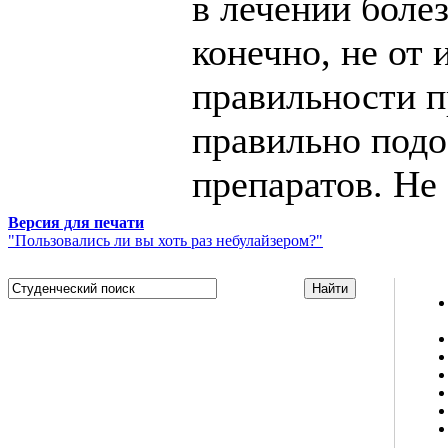
в лечении боле
конечно, не от 
правильности п
правильно под
препаратов. Не
Версия для печати
"Пользовались ли вы хоть раз небулайзером?"
Studportal.net.ua - неофициальный студенческий сайт
о высшем образовании и студенческой жизни.
Студенческие новости, шпаргалки, софт, форум
студентов, живое общение в чате, студенческий
магазин и полезные советы, тесты ЕГЭ онлайн и
новости внешнего тестирования собраны и
представлены на нашем студенческом сайте.