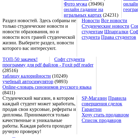
Фото мужа
(39496)
онлайн
онлайн гадание на
геогра
игральных картах
(24231)
Раздел новостей. Здесь собраны не
Новости
Все новости
только студенческие новости и
Студенческие новости
Со
новости образования, но и
студентам
Шпаргалки
Соф
новости всех граней студенческой
студента
Права студентов
жизни. Выберите раздел, новости
которого вас интересуют.
ТОП-50 закачек!
Софт студента
программу для pdf файлов - Foxit pdf reader
(28516)
таблицу калорийности
(10249)
учебный автосимулятор
(9893)
Online-словарь синонимов русского языка
(8411)
Студенческий магазин, в котором
SP-Магазин
Правила
каждый студент может заработать,
совершения сделок
продав свои курсовые, рефераты и
Гарантии
дипломы. Принимаются только
Хочу стать продавцом
качественные и уникальные
Список продавцов
работы. Каждая работа проходит
ручную проверку!