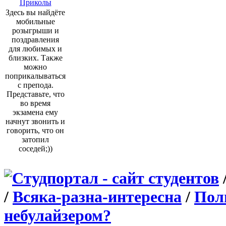
Приколы
Здесь вы найдёте
мобильные
розыгрыши и
поздравления
для любимых и
близких. Также
можно
поприкалываться
с препода.
Представьте, что
во время
экзамена ему
начнут звонить и
говорить, что он
затопил
соседей;))
/
Всяка-разна-интересна
/
Поль
небулайзером?