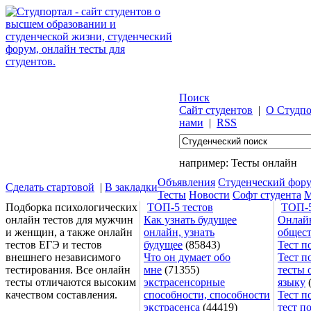
Поиск
Сайт студентов
|
О Студпо
нами
|
RSS
например:
Тесты онлайн
Объявления
Студенческий фор
Сделать стартовой
|
В закладки
Тесты
Новости
Софт студента
М
Подборка психологических
ТОП-5 тестов
ТОП-5
онлайн тестов для мужчин
Как узнать будущее
Онлайн
и женщин, а также онлайн
онлайн, узнать
общес
тестов ЕГЭ и тестов
будущее
(85843)
Тест п
внешнего независимого
Что он думает обо
Тест п
тестирования. Все онлайн
мне
(71355)
тесты 
тесты отличаются высоким
экстрасенсорные
языку
(
качеством составления.
способности, способности
Тест п
экстрасенса
(44419)
тест п