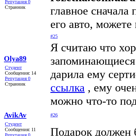
Репутация 0
главное сначала 
Странник
его авто, можете
#25
Я считаю что хор
запоминающиеся 
Olya89
Студент
дарила ему серти
Сообщения: 14
Репутация 0
ссылка
, ему оче
Странник
можно что-то под
AvikAv
#26
Студент
Подарок должен 
Сообщения: 11
Репутация 0