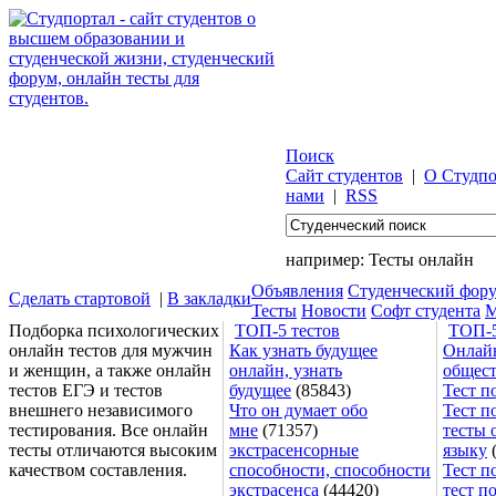
Поиск
Сайт студентов
|
О Студпо
нами
|
RSS
например:
Тесты онлайн
Объявления
Студенческий фор
Сделать стартовой
|
В закладки
Тесты
Новости
Софт студента
М
Подборка психологических
ТОП-5 тестов
ТОП-5
онлайн тестов для мужчин
Как узнать будущее
Онлайн
и женщин, а также онлайн
онлайн, узнать
общес
тестов ЕГЭ и тестов
будущее
(85843)
Тест п
внешнего независимого
Что он думает обо
Тест п
тестирования. Все онлайн
мне
(71357)
тесты 
тесты отличаются высоким
экстрасенсорные
языку
(
качеством составления.
способности, способности
Тест п
экстрасенса
(44420)
тест п