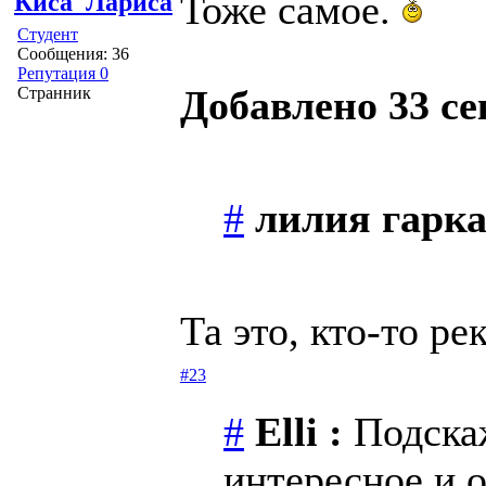
Тоже самое.
Киса_Лариса
Студент
Сообщения: 36
Репутация 0
Добавлено 33 се
Странник
#
лилия гарка
Та это, кто-то р
#23
#
Elli :
Подскаж
интересное и 