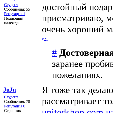
достойный подаро
Студент
Сообщения: 55
Репутация 1
присматриваю, м
Подающий
надежды
очень хороший м
#21
#
Достоверная
заранее проби
пожеланиях.
Я тоже так делаю
JuJu
Студент
рассматривает т
Сообщения: 78
Репутация 0
unitedshop.com.ua
Странник