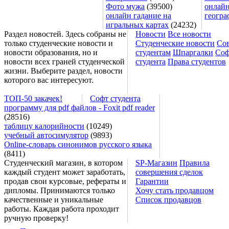
Фото мужа
(39500)
онлайн
онлайн гадание на
геогра
игральных картах
(24232)
Раздел новостей. Здесь собраны не
Новости
Все новости
только студенческие новости и
Студенческие новости
Со
новости образования, но и
студентам
Шпаргалки
Соф
новости всех граней студенческой
студента
Права студентов
жизни. Выберите раздел, новости
которого вас интересуют.
ТОП-50 закачек!
Софт студента
программу для pdf файлов - Foxit pdf reader
(28516)
таблицу калорийности
(10249)
учебный автосимулятор
(9893)
Online-словарь синонимов русского языка
(8411)
Студенческий магазин, в котором
SP-Магазин
Правила
каждый студент может заработать,
совершения сделок
продав свои курсовые, рефераты и
Гарантии
дипломы. Принимаются только
Хочу стать продавцом
качественные и уникальные
Список продавцов
работы. Каждая работа проходит
ручную проверку!