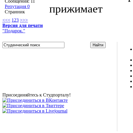
Сообщения: 11
прижимает
Репутация 0
Странник
<<
<
1
2
3
>
>>
Версия для печати
"Подарок."
Studportal.net.ua - неофициальный студенческий сайт
о высшем образовании и студенческой жизни.
Студенческие новости, шпаргалки, софт, форум
студентов, живое общение в чате, студенческий
магазин и полезные советы, тесты ЕГЭ онлайн и
новости внешнего тестирования собраны и
представлены на нашем студенческом сайте.
Присоединяйтесь к Студпорталу!