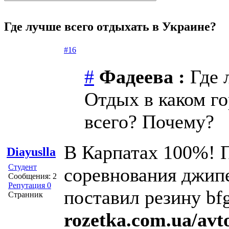
Где лучше всего отдыхать в Украине?
#16
#
Фадеева :
Где 
Отдых в каком г
всего? Почему?
В Карпатах 100%! П
Diayuslla
Студент
соревнования джипе
Сообщения: 2
Репутация 0
поставил резину bf
Странник
rozetka.com.ua/avt