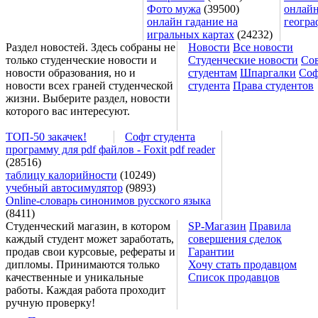
Фото мужа
(39500)
онлайн
онлайн гадание на
геогра
игральных картах
(24232)
Раздел новостей. Здесь собраны не
Новости
Все новости
только студенческие новости и
Студенческие новости
Со
новости образования, но и
студентам
Шпаргалки
Соф
новости всех граней студенческой
студента
Права студентов
жизни. Выберите раздел, новости
которого вас интересуют.
ТОП-50 закачек!
Софт студента
программу для pdf файлов - Foxit pdf reader
(28516)
таблицу калорийности
(10249)
учебный автосимулятор
(9893)
Online-словарь синонимов русского языка
(8411)
Студенческий магазин, в котором
SP-Магазин
Правила
каждый студент может заработать,
совершения сделок
продав свои курсовые, рефераты и
Гарантии
дипломы. Принимаются только
Хочу стать продавцом
качественные и уникальные
Список продавцов
работы. Каждая работа проходит
ручную проверку!