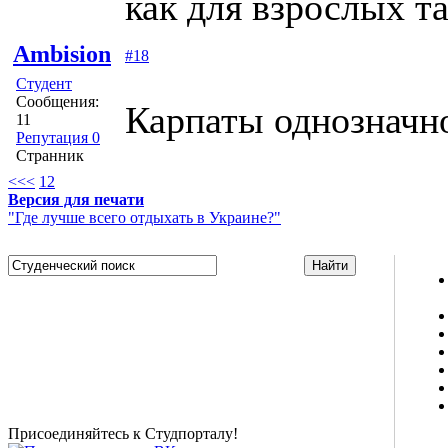
как для взрослых та
Ambision
#18
Студент
Сообщения:
Карпаты однозначн
11
Репутация 0
Странник
<<
<
1
2
Версия для печати
"Где лучше всего отдыхать в Украине?"
Studportal.net.ua - неофициальный студенческий сайт
о высшем образовании и студенческой жизни.
Студенческие новости, шпаргалки, софт, форум
студентов, живое общение в чате, студенческий
магазин и полезные советы, тесты ЕГЭ онлайн и
новости внешнего тестирования собраны и
представлены на нашем студенческом сайте.
Присоединяйтесь к Студпорталу!