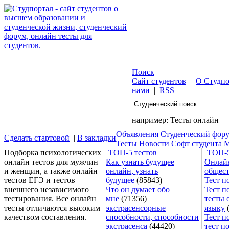
Поиск
Сайт студентов
|
О Студпо
нами
|
RSS
например:
Тесты онлайн
Объявления
Студенческий фор
Сделать стартовой
|
В закладки
Тесты
Новости
Софт студента
М
Подборка психологических
ТОП-5 тестов
ТОП-5
онлайн тестов для мужчин
Как узнать будущее
Онлайн
и женщин, а также онлайн
онлайн, узнать
общес
тестов ЕГЭ и тестов
будущее
(85843)
Тест п
внешнего независимого
Что он думает обо
Тест п
тестирования. Все онлайн
мне
(71356)
тесты 
тесты отличаются высоким
экстрасенсорные
языку
(
качеством составления.
способности, способности
Тест п
экстрасенса
(44420)
тест п