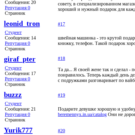
Сообщения: 20
совету, в специализированном мага
Репутация 0
хороший и нужный подарок для кажд
Странник
leonid_tron
#17
Студент
Сообщения: 14
швейная машинка - это крутой подар
Репутация 0
книжку, телефон. Такой подарок хо
Странник
giraf_pter
#18
Студент
Та да... Я своей жене так и сделал
Сообщения: 17
понравилось. Теперь каждый день дел
Репутация 0
с подружками разговаривает по вайбер
Странник
buzzz
#19
Студент
Сообщения: 21
Подарите девушке хорошую и удобну
Репутация 0
beremennyx.in.ua/catalog
Они не дорог
Странник
Yurik777
#20