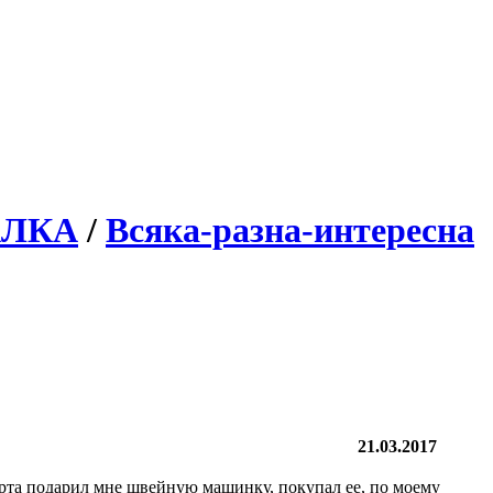
АЛКА
/
Всяка-разна-интересна
21.03.2017
рта подарил мне швейную машинку, покупал ее, по моему