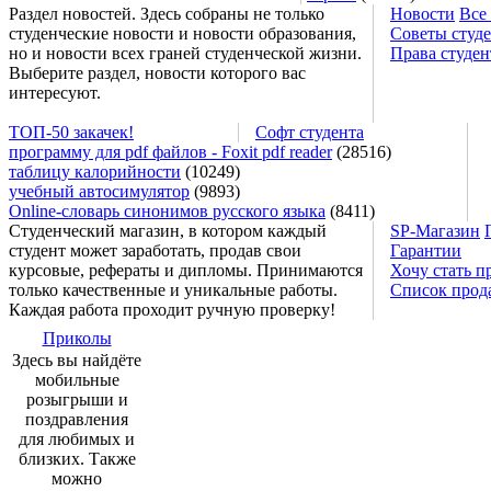
Раздел новостей. Здесь собраны не только
Новости
Все
студенческие новости и новости образования,
Советы студ
но и новости всех граней студенческой жизни.
Права студен
Выберите раздел, новости которого вас
интересуют.
ТОП-50 закачек!
Софт студента
программу для pdf файлов - Foxit pdf reader
(28516)
таблицу калорийности
(10249)
учебный автосимулятор
(9893)
Online-словарь синонимов русского языка
(8411)
Студенческий магазин, в котором каждый
SP-Магазин
студент может заработать, продав свои
Гарантии
курсовые, рефераты и дипломы. Принимаются
Хочу стать п
только качественные и уникальные работы.
Список прод
Каждая работа проходит ручную проверку!
Приколы
Здесь вы найдёте
мобильные
розыгрыши и
поздравления
для любимых и
близких. Также
можно