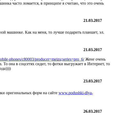
шинка часто ломается, в принципе я считаю, что это очень
21.03.2017
ой машинке. Как на меня, то лучше подарить планшет, эл.
21.03.2017
obile-phones/c80003/producer=meizu;series=pro_6/
Жене очень
 То она в соцсетях сидит, то фотки выгружает в Интернет, то
да))))
23.03.2017
шки оригинальных форм на сайте
www.podushki-dlya-
26.03.2017