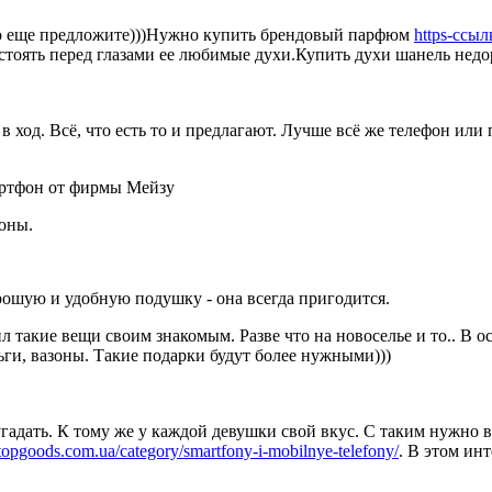
ло еще предложите)))Нужно купить брендовый парфюм
https-ссыл
 стоять перед глазами ее любимые духи.Купить духи шанель нед
в ход. Всё, что есть то и предлагают. Лучше всё же телефон или
ртфон от фирмы Мейзу
оны.
ошую и удобную подушку - она всегда пригодится.
рил такие вещи своим знакомым. Разве что на новоселье и то.. В
ьги, вазоны. Такие подарки будут более нужными)))
гадать. К тому же у каждой девушки свой вкус. С таким нужно в
topgoods.com.ua/category/smartfony-i-mobilnye-telefony/
. В этом инт