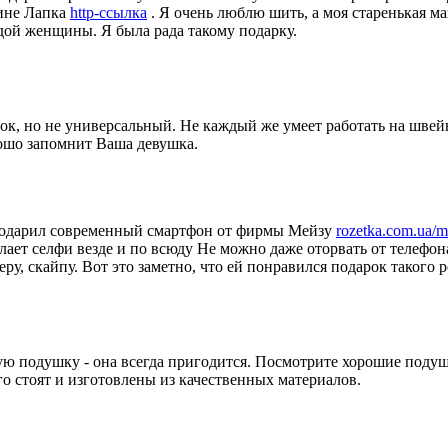
зине Лапка
http-ссылка
. Я очень люблю шить, а моя старенькая ма
ой женщины. Я была рада такому подарку.
ок, но не универсальный. Не каждый же умеет работать на швейн
рошо запомнит Ваша девушка.
 - подарил современный смартфон от фирмы Мейзу
rozetka.com.ua/m
ает селфи везде и по всюду Не можно даже оторвать от телефона.
у, скайпу. Вот это заметно, что ей понравился подарок такого ро
ю подушку - она всегда пригодится. Посмотрите хорошие поду
о стоят и изготовлены из качественных материалов.