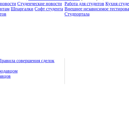
 новости
Студенческие новости
Работа для студнтов
Кухня студ
ентам
Шпаргалки
Софт студента
Внешнее независимое тестиров
тов
Студпортала
Правила совершения сделок
родавцом
авцов