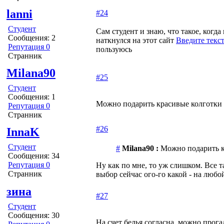
lanni
#24
Студент
Сам студент и знаю, что такое, когд
Сообщения: 2
наткнулся на этот сайт
Введите текст
Репутация 0
пользуюсь
Странник
Milana90
#25
Студент
Сообщения: 1
Можно подарить красивые колготки и
Репутация 0
Странник
#26
InnaK
Студент
#
Milana90 :
Можно подарить к
Сообщения: 34
Репутация 0
Ну как по мне, то уж слишком. Все 
Странник
выбор сейчас ого-го какой - на любой
зина
#27
Студент
Сообщения: 30
На счет белья согласна, можно прога