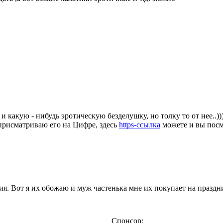
 и какую - нибудь эротическую безделушку, но толку то от нее..
 присматриваю его на Цифре, здесь
https-ссылка
можете и вы посм
я. Вот я их обожаю и муж частенька мне их покупает на праздн
Спонсор: