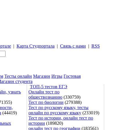
ртале
|
Карта Студпортала
|
Связь с нами
|
RSS
ум
Тесты онлайн
Магазин
Игры
Гостевая
агазин студента
ТОП-5 тестов ЕГЭ
йн, узнать
Онлайн тест по
обществознанию
(330759)
71355)
Тест по биологии
(279388)
ности,
Тест по русскому языку, тесты
а
(44419)
онлайн по русскому языку
(233019)
Тест по истории, онлайн тест по
льных
истории
(189820)
онлайн тест по географии
(183561)