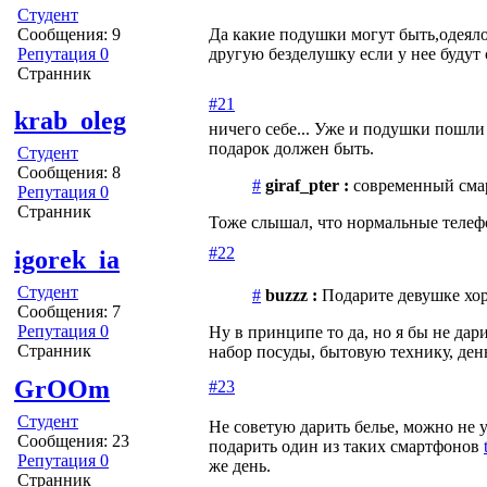
Студент
Сообщения: 9
Да какие подушки могут быть,одея
Репутация 0
другую безделушку если у нее будут
Странник
#21
krab_oleg
ничего себе... Уже и подушки пошли 
подарок должен быть.
Студент
Сообщения: 8
#
giraf_pter :
современный сма
Репутация 0
Странник
Тоже слышал, что нормальные телеф
#22
igorek_ia
Студент
#
buzzz :
Подарите девушке хор
Сообщения: 7
Репутация 0
Ну в принципе то да, но я бы не да
Странник
набор посуды, бытовую технику, ден
GrOOm
#23
Студент
Не советую дарить белье, можно не у
Сообщения: 23
подарить один из таких смартфонов
Репутация 0
же день.
Странник