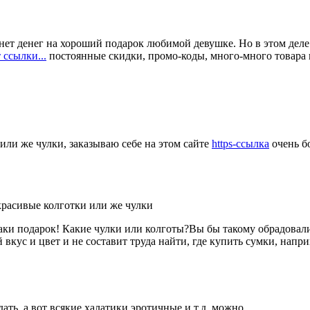
а нет денег на хороший подарок любимой девушке. Но в этом деле 
 ссылки...
постоянные скидки, промо-коды, много-много товара 
ли же чулки, заказываю себе на этом сайте
https-ссылка
очень б
расивые колготки или же чулки
таки подарок! Какие чулки или колготы?Вы бы такому обрадовали
 вкус и цвет и не составит труда найти, где купить сумки, напри
дать ,а вот всякие халатики эротичные и т.д. можно