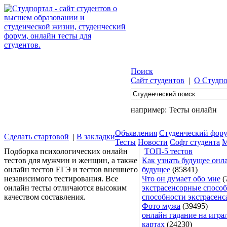
Поиск
Сайт студентов
|
О Студпо
например:
Тесты онлайн
Объявления
Студенческий фор
Сделать стартовой
|
В закладки
Тесты
Новости
Софт студента
М
Подборка психологических онлайн
ТОП-5 тестов
тестов для мужчин и женщин, а также
Как узнать будущее онла
онлайн тестов ЕГЭ и тестов внешнего
будущее
(85841)
независимого тестирования. Все
Что он думает обо мне
(
онлайн тесты отличаются высоким
экстрасенсорные способ
качеством составления.
способности экстрасенс
Фото мужа
(39495)
онлайн гадание на игра
картах
(24230)