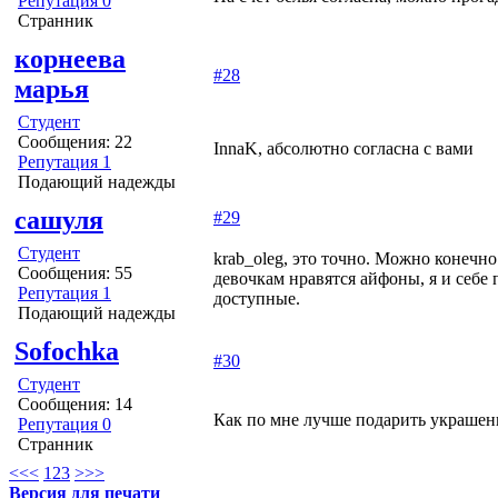
Репутация 0
Странник
корнеева
#28
марья
Студент
Сообщения: 22
InnaK, абсолютно согласна с вами
Репутация 1
Подающий надежды
сашуля
#29
Студент
krab_oleg, это точно. Можно конечно
Сообщения: 55
девочкам нравятся айфоны, я и себе
Репутация 1
доступные.
Подающий надежды
Sofochka
#30
Студент
Сообщения: 14
Как по мне лучше подарить украшени
Репутация 0
Странник
<<
<
1
2
3
>
>>
Версия для печати