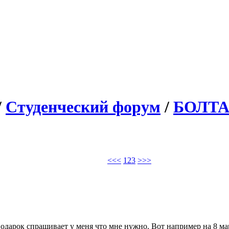
/
Студенческий форум
/
БОЛТ
<<
<
1
2
3
>
>>
одарок спрашивает у меня что мне нужно. Вот например на 8 ма