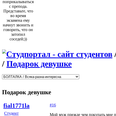
поприкалываться
с препода.
Представьте, что
во время
экзамена ему
начнут звонить и
говорить, что он
затопил
соседей;))
/
Подарок девушке
Подарок девушке
fial1771la
#16
Студент
Мой муж прежде чем покупать мне п