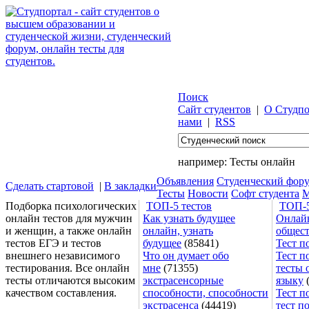
Поиск
Сайт студентов
|
О Студпо
нами
|
RSS
например:
Тесты онлайн
Объявления
Студенческий фор
Сделать стартовой
|
В закладки
Тесты
Новости
Софт студента
М
Подборка психологических
ТОП-5 тестов
ТОП-5
онлайн тестов для мужчин
Как узнать будущее
Онлайн
и женщин, а также онлайн
онлайн, узнать
общес
тестов ЕГЭ и тестов
будущее
(85841)
Тест п
внешнего независимого
Что он думает обо
Тест п
тестирования. Все онлайн
мне
(71355)
тесты 
тесты отличаются высоким
экстрасенсорные
языку
(
качеством составления.
способности, способности
Тест п
экстрасенса
(44419)
тест п