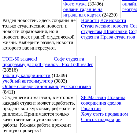
Фото мужа
(39496)
онлайн
онлайн гадание на
геогра
игральных картах
(24230)
Раздел новостей. Здесь собраны не
Новости
Все новости
только студенческие новости и
Студенческие новости
Со
новости образования, но и
студентам
Шпаргалки
Соф
новости всех граней студенческой
студента
Права студентов
жизни. Выберите раздел, новости
которого вас интересуют.
ТОП-50 закачек!
Софт студента
программу для pdf файлов - Foxit pdf reader
(28516)
таблицу калорийности
(10249)
учебный автосимулятор
(9893)
Online-словарь синонимов русского языка
(8411)
Студенческий магазин, в котором
SP-Магазин
Правила
каждый студент может заработать,
совершения сделок
продав свои курсовые, рефераты и
Гарантии
дипломы. Принимаются только
Хочу стать продавцом
качественные и уникальные
Список продавцов
работы. Каждая работа проходит
ручную проверку!