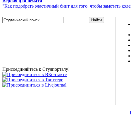
Версия для печати
"Как подобрать эластичный бинт для того, чтобы замотать коле
Studportal.net.ua - неофициальный студенческий сайт
о высшем образовании и студенческой жизни.
Студенческие новости, шпаргалки, софт, форум
студентов, живое общение в чате, студенческий
магазин и полезные советы, тесты ЕГЭ онлайн и
новости внешнего тестирования собраны и
представлены на нашем студенческом сайте.
Присоединяйтесь к Студпорталу!
©2007-2013